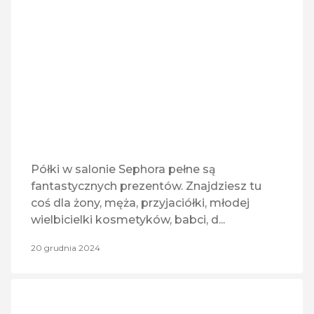
eSmoking World
R
ROZRYWKA
(1)
Hebe
TI
TORBY I BAGAZ
(1)
Hokus Pokus
U
USŁUGI
(11)
Inmedio
Z
ZDROWIE
(3)
Kantor
Półki w salonie Sephora pełne są
fantastycznych prezentów. Znajdziesz tu
KFC
Z
ZWIERZĘTA
(1)
coś dla żony, męża, przyjaciółki, młodej
wielbicielki kosmetyków, babci, d...
Lew dar Klucze
20 grudnia 2024
Lotto
Mastercom