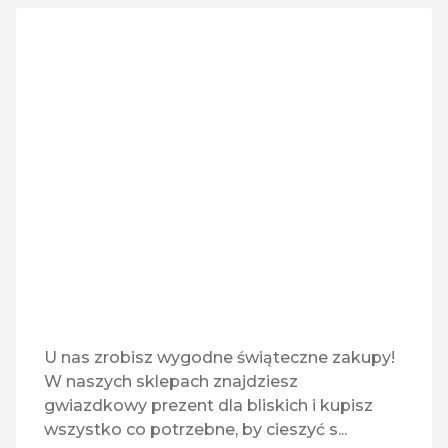
Vavo e-papierosy
Vision Express
X-Kom
Zeccer
U nas zrobisz wygodne świąteczne zakupy!
W naszych sklepach znajdziesz
gwiazdkowy prezent dla bliskich i kupisz
wszystko co potrzebne, by cieszyć s...