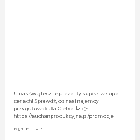
Medyczny
Monnari
MULTICOOK
Play
Pralnia EBS
Quiosque
U nas świąteczne prezenty kupisz w super
cenach! Sprawdź, co nasi najemcy
Rossmann
przygotowali dla Ciebie. 💥 👉
https://auchanprodukcyjna.pl/promocje
RTV Euro AGD
19 grudnia 2024
Tefal