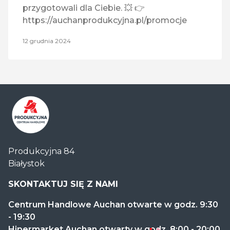
przygotowali dla Ciebie. 💥 👉
https://auchanprodukcyjna.pl/promocje
12 grudnia 2024
Centrum
Produkcyjna 84
Handlowe
Białystok
Auchan
Produkcyjna
SKONTAKTUJ SIĘ Z NAMI
Centrum Handlowe Auchan otwarte w godz. 9:30
- 19:30
Hipermarket Auchan otwarty w godz. 8:00 - 20:00