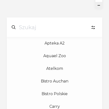
Apteka A2
U
URODA
(4)
Aquael Zoo
B
BIELIZNA
(1)
Atelkom
B
BIŻUTERIA
(1)
Bistro Auchan
D
DIY
(2)
Bistro Polskie
Carry
G
GASTRONOMIA
(5)