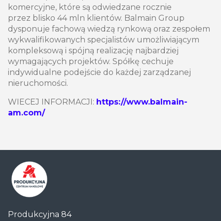
komercyjne, które są odwiedzane rocznie
przez blisko 44 mln klientów. Balmain Group
dysponuje fachową wiedzą rynkową oraz zespołem
wykwalifikowanych specjalistów umożliwiającym
kompleksową i spójną realizację najbardziej
wymagających projektów. Spółkę cechuje
indywidualne podejście do każdej zarządzanej
nieruchomości.
WIECEJ INFORMACJI:
https://www.balmain-
am.com/
Centrum
Produkcyjna 84
Handlowe