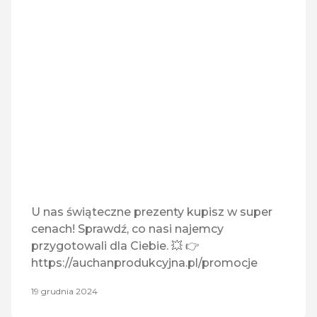
Medyczny
Monnari
MULTICOOK
Play
Pralnia EBS
Quiosque
U nas świąteczne prezenty kupisz w super
cenach! Sprawdź, co nasi najemcy
Rossmann
przygotowali dla Ciebie. 💥 👉
https://auchanprodukcyjna.pl/promocje
RTV Euro AGD
19 grudnia 2024
Tefal