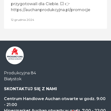
przygotowali dla Ciebie. 💥 👉
https://auchanprodukcyjna.pl/promocje
12 grudnia 2024
Centrum
Produkcyjna 84
Handlowe
Białystok
Auchan
Produkcyjna
SKONTAKTUJ SIĘ Z NAMI
Centrum Handlowe Auchan otwarte w godz. 9:00
- 21:00
Hipermarket Auchan otwarty w godz. 7:00 - 22:00