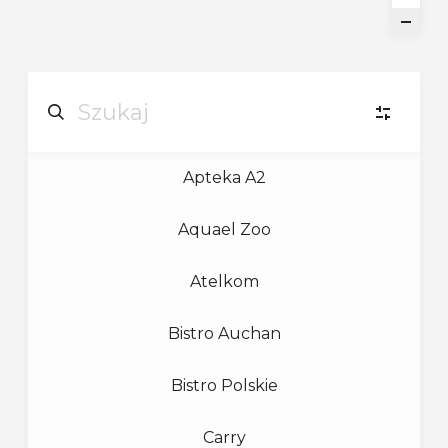
Apteka A2
U
URODA
(4)
Aquael Zoo
B
BIELIZNA
(1)
Atelkom
B
BIŻUTERIA
(1)
Bistro Auchan
D
DIY
(2)
Bistro Polskie
Carry
G
GASTRONOMIA
(5)