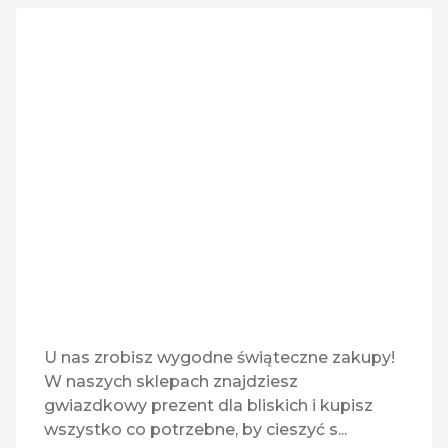
Vavo e-papierosy
Vision Express
X-Kom
Zeccer
U nas zrobisz wygodne świąteczne zakupy!
W naszych sklepach znajdziesz
gwiazdkowy prezent dla bliskich i kupisz
wszystko co potrzebne, by cieszyć s...