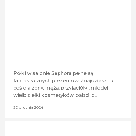
eSmoking World
R
ROZRYWKA
(1)
Hebe
TI
TORBY I BAGAZ
(1)
Hokus Pokus
U
USŁUGI
(11)
Inmedio
Z
ZDROWIE
(3)
Kantor
Półki w salonie Sephora pełne są
fantastycznych prezentów. Znajdziesz tu
KFC
Z
ZWIERZĘTA
(1)
coś dla żony, męża, przyjaciółki, młodej
wielbicielki kosmetyków, babci, d...
Lew dar Klucze
20 grudnia 2024
Lotto
Mastercom