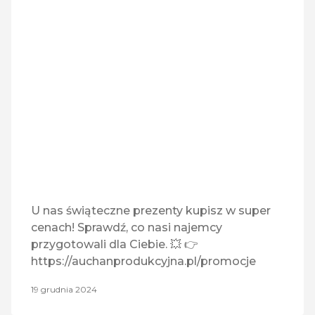
Medyczny
Monnari
MULTICOOK
Play
Pralnia EBS
Quiosque
U nas świąteczne prezenty kupisz w super
cenach! Sprawdź, co nasi najemcy
Rossmann
przygotowali dla Ciebie. 💥 👉
https://auchanprodukcyjna.pl/promocje
RTV Euro AGD
19 grudnia 2024
Tefal