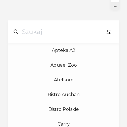
Apteka A2
U
URODA
(4)
Aquael Zoo
B
BIELIZNA
(1)
Atelkom
B
BIŻUTERIA
(1)
Bistro Auchan
D
DIY
(2)
Bistro Polskie
Carry
G
GASTRONOMIA
(5)