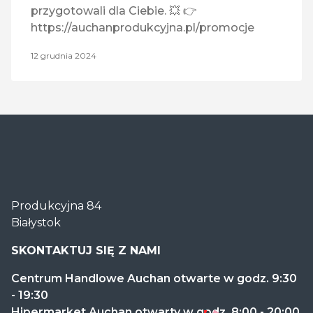
przygotowali dla Ciebie. 💥 👉
https://auchanprodukcyjna.pl/promocje
12 grudnia 2024
Centrum
Produkcyjna 84
Handlowe
Białystok
Auchan
Produkcyjna
SKONTAKTUJ SIĘ Z NAMI
Centrum Handlowe Auchan otwarte w godz. 9:30
- 19:30
Hipermarket Auchan otwarty w godz. 8:00 - 20:00