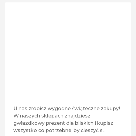
Vavo e-papierosy
Vision Express
X-Kom
Zeccer
U nas zrobisz wygodne świąteczne zakupy!
W naszych sklepach znajdziesz
gwiazdkowy prezent dla bliskich i kupisz
wszystko co potrzebne, by cieszyć s...