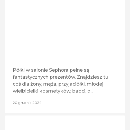
eSmoking World
R
ROZRYWKA
(1)
Hebe
TI
TORBY I BAGAZ
(1)
Hokus Pokus
U
USŁUGI
(11)
Inmedio
Z
ZDROWIE
(3)
Kantor
Półki w salonie Sephora pełne są
fantastycznych prezentów. Znajdziesz tu
KFC
Z
ZWIERZĘTA
(1)
coś dla żony, męża, przyjaciółki, młodej
wielbicielki kosmetyków, babci, d...
Lew dar Klucze
20 grudnia 2024
Lotto
Mastercom