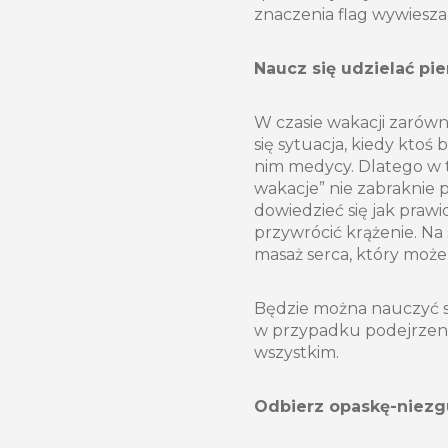
znaczenia flag wywiesz
Naucz się udzielać p
W czasie wakacji zarówn
się sytuacja, kiedy kto
nim medycy. Dlatego w 
wakacje” nie zabraknie 
dowiedzieć się jak praw
przywrócić krążenie. N
masaż serca, który może
Będzie można nauczyć si
w przypadku podejrzenia
wszystkim.
Odbierz opaskę-niezg