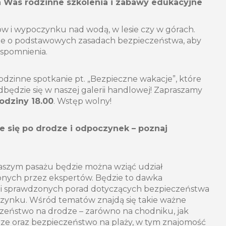
a Was rodzinne szkolenia i zabawy edukacyjne
w i wypoczynku nad wodą, w lesie czy w górach.
ie o podstawowych zasadach bezpieczeństwa, aby
wspomnienia.
odzinne spotkanie pt. „Bezpieczne wakacje”, które
będzie się w naszej galerii handlowej! Zapraszamy
odziny 18.00
. Wstęp wolny!
 się po drodze i odpoczynek – poznaj
naszym pasażu będzie można wziąć udział
nych przez ekspertów. Będzie to dawka
i i sprawdzonych porad dotyczących bezpieczeństwa
zynku. Wśród tematów znajdą się takie ważne
czeństwo na drodze – zarówno na chodniku, jak
rze oraz bezpieczeństwo na plaży, w tym znajomość