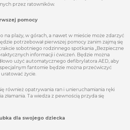
anych przez ratowników.
ierwszej pomocy
o na plaży, w górach, a nawet w mieście może zdarzyć
ś będzie potrzebował pierwszej pomocy zanim zajmą się
trakcie sobotniego rodzinnego spotkania „Bezpieczne
praktycznych informacji i ćwiczeń. Będzie można
idłowo użyć automatycznego defibrylatora AED, aby
a specjalnym fantomie będzie można przećwiczyć
 uratować życie.
ę również opatrywania ran i unieruchamiania ręki
 złamania. Ta wiedza z pewnością przyda się
ubka dla swojego dziecka