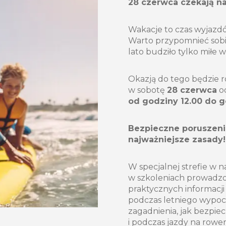
28 czerwca czekają n
Wakacje to czas wyjazdó
Warto przypomnieć sob
lato budziło tylko miłe 
Okazją do tego będzie r
w sobotę
28 czerwca
od
od godziny 12.00 do g
Bezpieczne poruszenie
najważniejsze zasady!
W specjalnej strefie w 
w szkoleniach prowadzo
praktycznych informacj
podczas letniego wypoc
zagadnienia, jak bezpie
i podczas jazdy na rowe