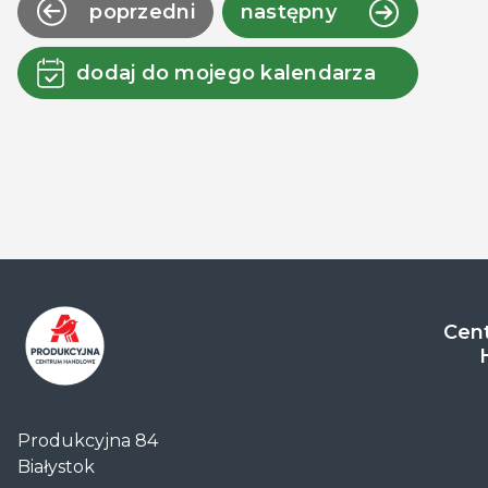
poprzedni
następny
dodaj do mojego kalendarza
Cent
Centrum
Handlowe
Produkcyjna 84
Auchan
Białystok
Produkcyjna