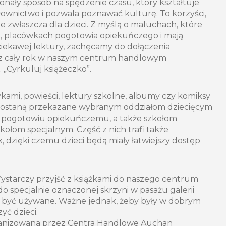
onały sposób na spędzenie czasu, który kształtuje
ownictwo i pozwala poznawać kulturę. To korzyści,
e zwłaszcza dla dzieci. Z myślą o maluchach, które
h, placówkach pogotowia opiekuńczego i mają
iekawej lektury, zachęcamy do dołączenia
ez cały rok w naszym centrum handlowym
. „Cyrkuluj książeczko”.
zykami, powieści, lektury szkolne, albumy czy komiksy
i zostaną przekazane wybranym oddziałom dziecięcym
a, pogotowiu opiekuńczemu, a także szkołom
łom specjalnym. Część z nich trafi także
, dzięki czemu dzieci będą miały łatwiejszy dostęp
Wystarczy przyjść z książkami do naszego centrum
o specjalnie oznaczonej skrzyni w pasażu galerii
ą być używane. Ważne jednak, żeby były w dobrym
zyć dzieci.
rganizowana przez Centra Handlowe Auchan