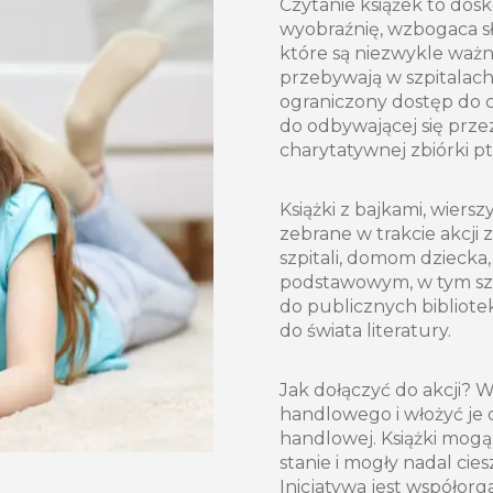
Czytanie książek to dosk
wyobraźnię, wzbogaca sł
które są niezwykle ważn
przebywają w szpitalac
ograniczony dostęp do c
do odbywającej się prz
charytatywnej zbiórki pt
Książki z bajkami, wiers
zebrane w trakcie akcj
szpitali, domom dzieck
podstawowym, w tym szko
do publicznych bibliotek
do świata literatury.
Jak dołączyć do akcji? 
handlowego i włożyć je d
handlowej. Książki mog
stanie i mogły nadal cies
Inicjatywa jest współo