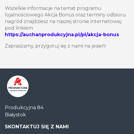
Wszelkie informacje na temat programu
lojalnościowego Akcja Bonus oraz terminy odbioru
nagród znajdziesz na naszej stronie internetowej
pod linkiem
https://auchanprodukcyjna.pl/pl/akcja-bonus
Zapraszamy, przygotuj się z nami na jesień!
Centrum
Produkcyjna 84
Handlowe
Białystok
Auchan
Produkcyjna
SKONTAKTUJ SIĘ Z NAMI