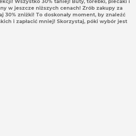
ekcji! Wszystko 30% taniej! Buty, torebki, plecaki i
ziny w jeszcze niższych cenach! Zrób zakupy za
aj 30% zniżki! To doskonały moment, by znaleźć
skich i zapłacić mniej! Skorzystaj, póki wybór jest