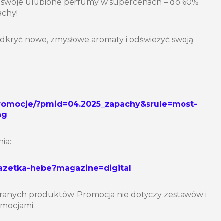
 swoje ulubione perfumy w supercenach – do 60%
achy!
odkryć nowe, zmysłowe aromaty i odświeżyć swoją
promocje/?pmid=04.2025_zapachy&srule=most-
ng
ia:
gazetka-hebe?magazine=digital
ranych produktów. Promocja nie dotyczy zestawów i
romocjami.