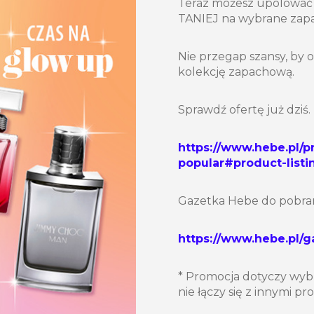
Teraz możesz upolować
TANIEJ na wybrane zap
Nie przegap szansy, by 
kolekcję zapachową.
Sprawdź ofertę już dziś.
https://www.hebe.pl/
popular#product-listi
Gazetka Hebe do pobran
https://www.hebe.pl/
* Promocja dotyczy wyb
nie łączy się z innymi p