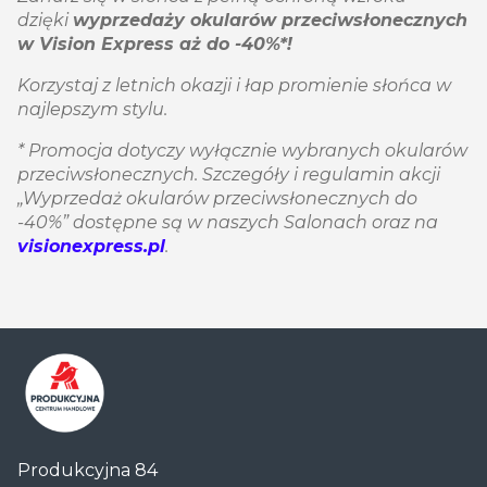
dzięki
wyprzedaży okularów przeciwsłonecznych
w Vision Express aż do -40%*!
Korzystaj z letnich okazji i łap promienie słońca w
najlepszym stylu.
* Promocja dotyczy wyłącznie wybranych okularów
przeciwsłonecznych. Szczegóły i regulamin akcji
„Wyprzedaż okularów przeciwsłonecznych do
-40%” dostępne są w naszych Salonach oraz na
visionexpress.pl
.
Centrum
Produkcyjna 84
Handlowe