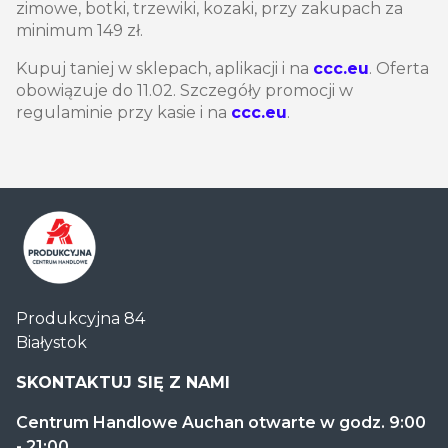
zimowe, botki, trzewiki, kozaki, przy zakupach za
minimum 149 zł.
Kupuj taniej w sklepach, aplikacji i na
ccc.eu
. Oferta
obowiązuje do 11.02. Szczegóły promocji w
regulaminie przy kasie i na
ccc.eu
.
Centrum
Produkcyjna 84
Handlowe
Białystok
Auchan
Produkcyjna
SKONTAKTUJ SIĘ Z NAMI
Centrum Handlowe Auchan otwarte w godz. 9:00
- 21:00