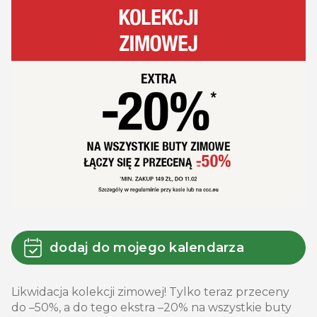
dodaj do mojego kalendarza
Likwidacja kolekcji zimowej! Tylko teraz przeceny
do –50%, a do tego ekstra –20% na wszystkie buty