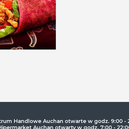
rum Handlowe Auchan otwarte w godz. 9:00 - 
Hipermarket Auchan otwarty w godz. 7:00 - 22:0