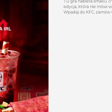
Tu gra nabiera smaku 🍗
edycja, która nie mówi 
Wpadaj do KFC, zamów w a