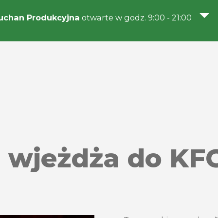
uchan Produkcyjna
otwarte w godz. 9:00 - 21:00
 wjeżdża do KFC