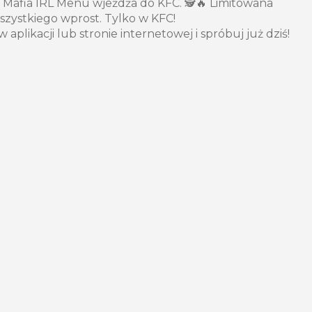
 Mafia IRL Menu wjeżdża do KFC. 🕵️🔥 Limitowana
wszystkiego wprost. Tylko w KFC!
plikacji lub stronie internetowej i spróbuj już dziś!