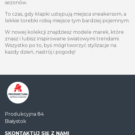
sezonów.
To czas, gdy klapki ustępują miejsca sneakersom, a
lekkie torebki robią miejsce tym bardziej pojemnym.
W nowej kolekcji znajdziesz modele marek, które
znasz i lubisz inspirowane światowymi trendami.
Wszystko po to, byś mógł tworzyć stylizacje na
każdy dzień, nastrój i pogodę!
Centrum
Produkcyjna 84
Handlowe
Białystok
Auchan
Produkcyjna
SKONTAKTUJ SIĘ Z NAMI