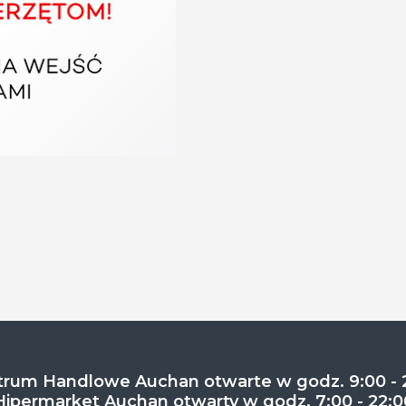
rum Handlowe Auchan otwarte w godz. 9:00 - 
Hipermarket Auchan otwarty w godz. 7:00 - 22:0