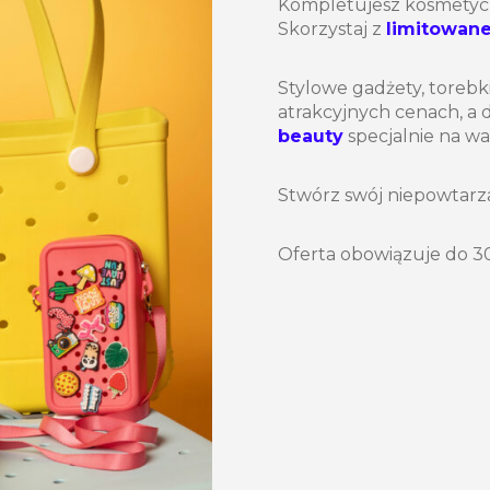
Kompletujesz kosmetycz
Skorzystaj z
limitowane
Stylowe gadżety, torebki
atrakcyjnych cenach, a 
beauty
specjalnie na wak
Stwórz swój niepowtarza
Oferta obowiązuje do 3