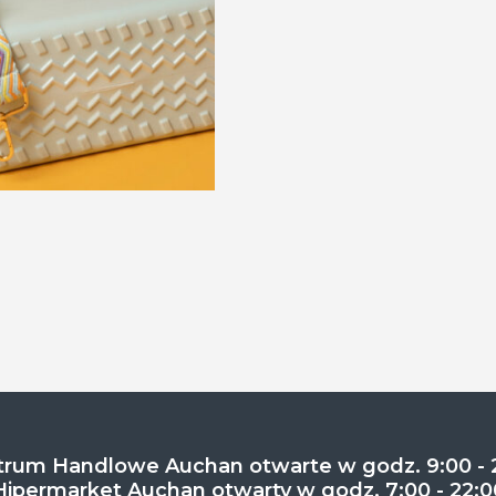
rum Handlowe Auchan otwarte w godz. 9:00 - 
Hipermarket Auchan otwarty w godz. 7:00 - 22:0