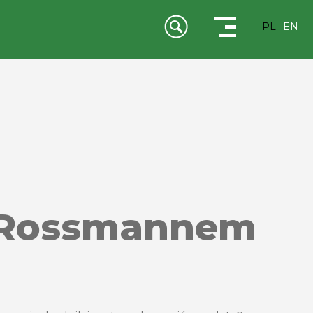
PL
EN
 z Rossmannem