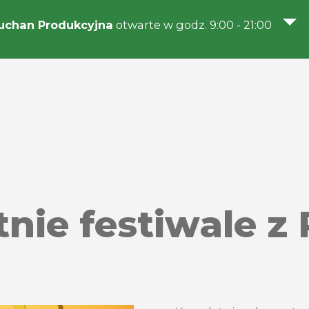
uchan Produkcyjna
otwarte w godz. 9:00 - 21:00
etnie festiwale