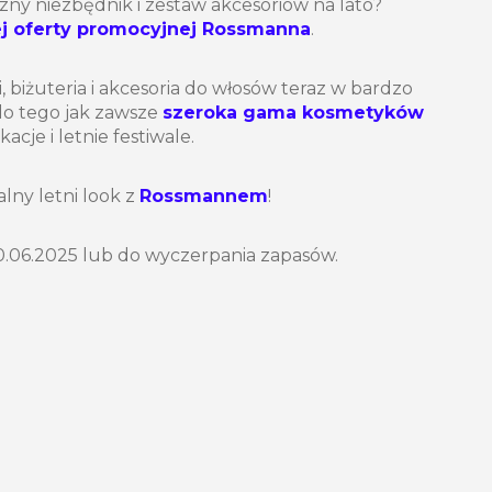
ny niezbędnik i zestaw akcesoriów na lato?
j oferty promocyjnej Rossmanna
.
, biżuteria i akcesoria do włosów teraz w bardzo
do tego jak zawsze
szeroka gama kosmetyków
acje i letnie festiwale.
lny letni look z
Rossmannem
!
0.06.2025 lub do wyczerpania zapasów.