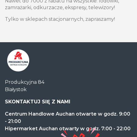
Nawet do 7000 z rabatu na wszystkie: lodówki,
zamrażarki, odkurzacze, ekspresy, telewizory!
Tylko w sklepach stacjonarnych, zapraszamy!
Centrum
Produkcyjna 84
Handlowe
Białystok
Auchan
Produkcyjna
SKONTAKTUJ SIĘ Z NAMI
Centrum Handlowe Auchan otwarte w godz. 9:00
- 21:00
Hipermarket Auchan otwarty w godz. 7:00 - 22:00