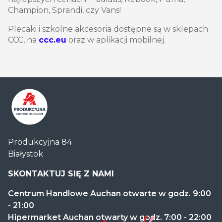
Champion, Sprandi, czy Vans!
Plecaki i szkolne akcesoria dostępne są w sklepach
CCC, na
ccc.eu
oraz w aplikacji mobilnej.
Centrum
Produkcyjna 84
Handlowe
Białystok
Auchan
Produkcyjna
SKONTAKTUJ SIĘ Z NAMI
Centrum Handlowe Auchan otwarte w godz. 9:00
- 21:00
Hipermarket Auchan otwarty w godz. 7:00 - 22:00