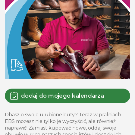
dodaj do mojego kalendarza
Dbasz o swoje ulubione buty? Teraz w pralniach
EBS możesz nie tylko je wyczyścić, ale również
naprawić! Zamiast kupować nowe, oddaj swoje
obuwie w ręce naszych specjalistów i ciesz się ich