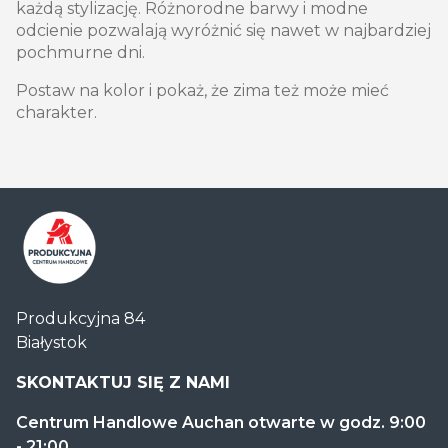
każdą stylizację. Różnorodne barwy i modne
odcienie pozwalają wyróżnić się nawet w najbardziej
pochmurne dni.
Postaw na kolor i pokaż, że zima też może mieć
charakter.
Centrum
Produkcyjna 84
Handlowe
Białystok
Auchan
Produkcyjna
SKONTAKTUJ SIĘ Z NAMI
Centrum Handlowe Auchan otwarte w godz. 9:00
- 21:00