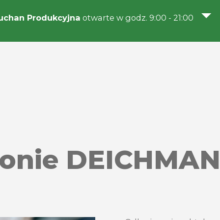
uchan Produkcyjna
otwarte w godz. 9:00 - 21:00
lonie DEICHMA