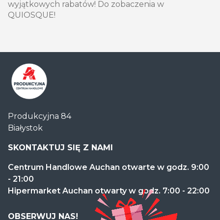
wyjątkowych rabatów! Do zobaczenia w
QUIOSQUE!
Centrum
Produkcyjna 84
Handlowe
Białystok
Auchan
Produkcyjna
SKONTAKTUJ SIĘ Z NAMI
Centrum Handlowe Auchan otwarte w godz. 9:00
- 21:00
Hipermarket Auchan otwarty w godz. 7:00 - 22:00
OBSERWUJ NAS!