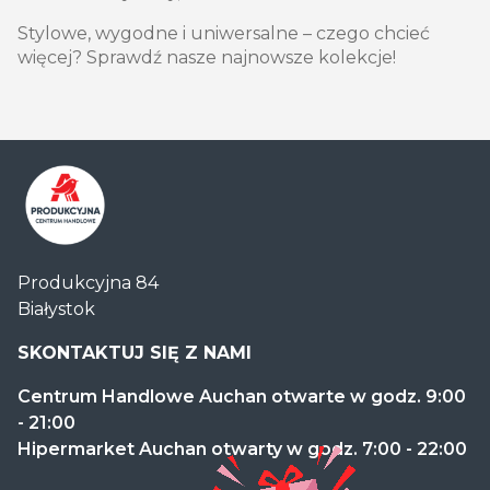
Stylowe, wygodne i uniwersalne – czego chcieć
więcej? Sprawdź nasze najnowsze kolekcje!
Centrum
Produkcyjna 84
Handlowe
Białystok
Auchan
Produkcyjna
SKONTAKTUJ SIĘ Z NAMI
Centrum Handlowe Auchan otwarte w godz. 9:00
- 21:00
Hipermarket Auchan otwarty w godz. 7:00 - 22:00