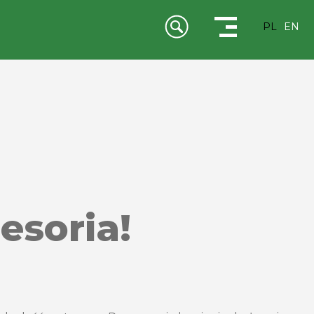
PL
EN
esoria!