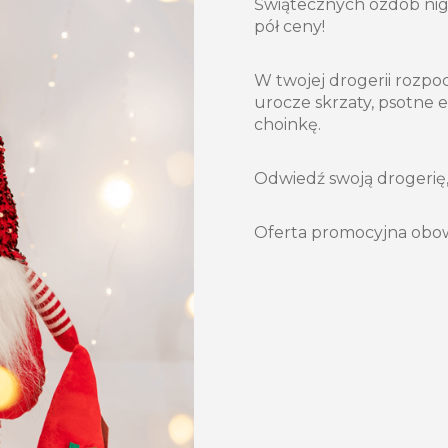
Świątecznych ozdób nigd
pół ceny!
W twojej drogerii rozpoc
urocze skrzaty, psotne e
choinkę.
Odwiedź swoją drogerię, 
Oferta promocyjna obow