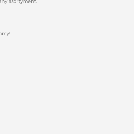
any asortyment.
mamy!