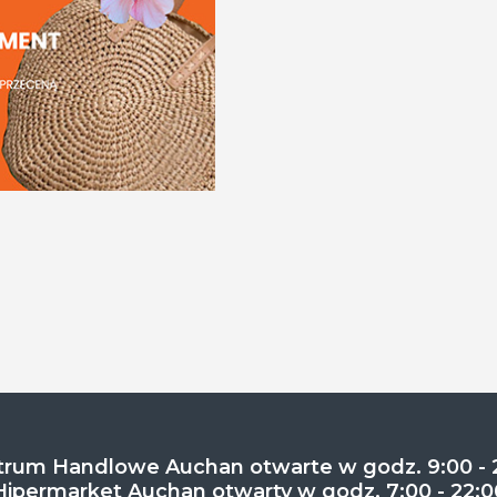
rum Handlowe Auchan otwarte w godz. 9:00 - 
Hipermarket Auchan otwarty w godz. 7:00 - 22:0