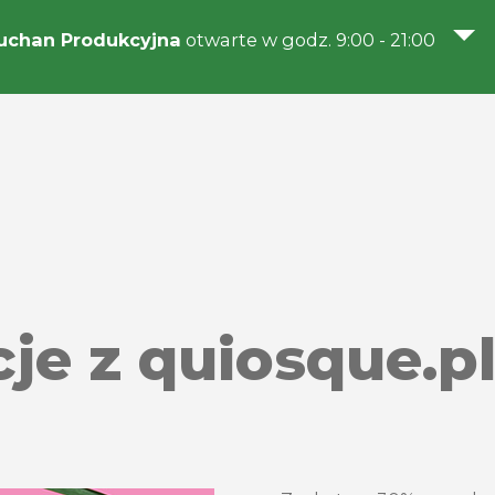
uchan Produkcyjna
otwarte w godz. 9:00 - 21:00
je z quiosque.p