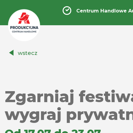
Centrum Handlowe A
Centrum
wstecz
Handlowe
Auchan
Produkcyjna
Zgarniaj festi
wygraj prywat