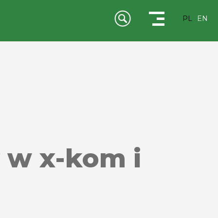
PL
EN
 w x-kom i