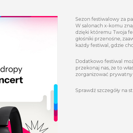
Sezon festiwalowy za pa
W salonach x-komu znajd
dzięki któremu Twoja fe
głośniki przenośne, zaa
każdy festiwal, gdzie ch
Dodatkowo festiwal może
przekonaj nas, że to wł
zorganizować prywatny 
Sprawdź szczegóły na s