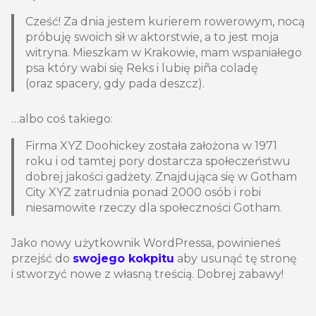
Cześć! Za dnia jestem kurierem rowerowym, nocą
próbuję swoich sił w aktorstwie, a to jest moja
witryna. Mieszkam w Krakowie, mam wspaniałego
psa który wabi się Reks i lubię piña coladę
(oraz spacery, gdy pada deszcz).
…albo coś takiego:
Firma XYZ Doohickey została założona w 1971
roku i od tamtej pory dostarcza społeczeństwu
dobrej jakości gadżety. Znajdująca się w Gotham
City XYZ zatrudnia ponad 2000 osób i robi
niesamowite rzeczy dla społeczności Gotham.
Jako nowy użytkownik WordPressa, powinieneś
przejść do
swojego kokpitu
aby usunąć tę stronę
i stworzyć nowe z własną treścią. Dobrej zabawy!