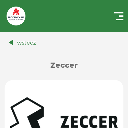
Centrum
Handlowe
wstecz
Auchan
Produkcyjna
Zeccer