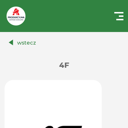
Centrum
Handlowe
wstecz
Auchan
Produkcyjna
4F