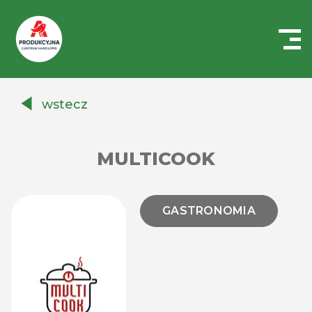
Centrum
Handlowe
wstecz
Auchan
Produkcyjna
MULTICOOK
GASTRONOMIA