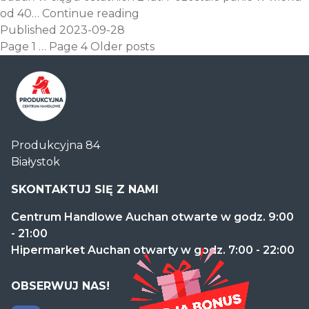
Przyjdź
od 40…
Continue reading
na mammografię
Published
2023-09-28
Posts
i zbadaj
Page 1
…
Page 4
Older
posts
pagination
piersi!
Centrum
Produkcyjna 84
Handlowe
Białystok
Auchan
Produkcyjna
SKONTAKTUJ SIĘ Z NAMI
Centrum Handlowe Auchan otwarte w godz. 9:00
- 21:00
Hipermarket Auchan otwarty w godz. 7:00 - 22:00
OBSERWUJ NAS!