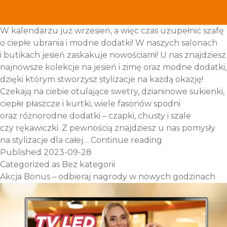
W kalendarzu już wrzesień, a więc czas uzupełnić szafę
o ciepłe ubrania i modne dodatki! W naszych salonach
i butikach jesień zaskakuje nowościami! U nas znajdziesz
najnowsze kolekcje na jesień i zimę oraz modne dodatki,
dzięki którym stworzysz stylizacje na każdą okazję!
Czekają na ciebie otulające swetry, dzianinowe sukienki,
ciepłe płaszcze i kurtki, wiele fasonów spodni
oraz różnorodne dodatki – czapki, chusty i szale
czy rękawiczki. Z pewnością znajdziesz u nas pomysły
Powitaj
na stylizacje dla całej…
Continue reading
jesień
Published
2023-09-28
razem
Categorized as
Bez kategorii
z nami!
Akcja Bonus – odbieraj nagrody w nowych godzinach