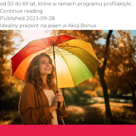
od 50 do 69 lat, które w ramach programu profilaktyki…
Przyjdź
Continue reading
na mammografię,
Published
2023-09-28
zatroszcz
Idealny prezent na jesień w Akcji Bonus
się
o zdrowie