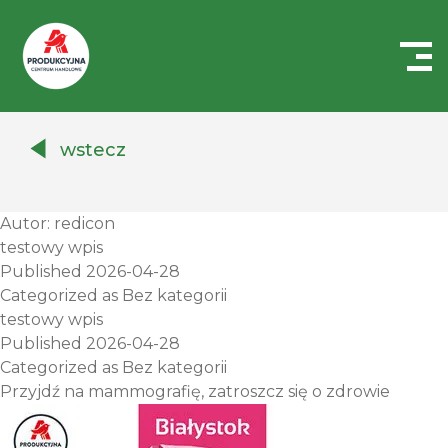
Centrum
Handlowe
wstecz
Auchan
Produkcyjna
Autor:
redicon
testowy wpis
Published
2026-04-28
Categorized as
Bez kategorii
testowy wpis
Published
2026-04-28
Categorized as
Bez kategorii
Przyjdź na mammografię, zatroszcz się o zdrowie