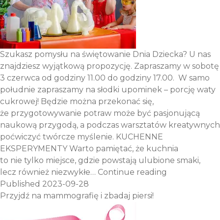
Szukasz pomysłu na świętowanie Dnia Dziecka? U nas
znajdziesz wyjątkową propozycję. Zapraszamy w sobotę
3 czerwca od godziny 11.00 do godziny 17.00. W samo
południe zapraszamy na słodki upominek – porcję waty
cukrowej! Będzie można przekonać się,
że przygotowywanie potraw może być pasjonującą
naukową przygodą, a podczas warsztatów kreatywnych
poćwiczyć twórcze myślenie. KUCHENNE
EKSPERYMENTY Warto pamiętać, że kuchnia
to nie tylko miejsce, gdzie powstają ulubione smaki,
Kuchenne
lecz również niezwykłe…
Continue reading
eksperyment
Published
2023-09-28
i wspólna
Przyjdź na mammografię i zbadaj piersi!
zabawa