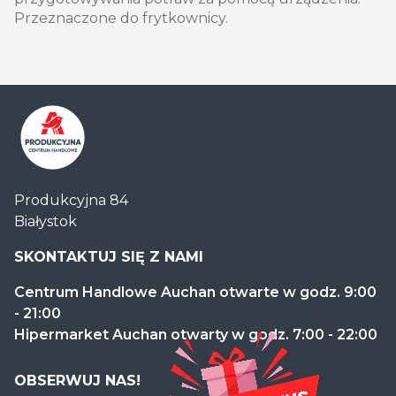
Przeznaczone do frytkownicy.
Centrum
Produkcyjna 84
Handlowe
Białystok
Auchan
Produkcyjna
SKONTAKTUJ SIĘ Z NAMI
Centrum Handlowe Auchan otwarte w godz. 9:00
- 21:00
Hipermarket Auchan otwarty w godz. 7:00 - 22:00
OBSERWUJ NAS!