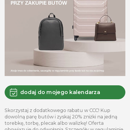
dodaj do mojego kalendarza
Skorzystaj z dodatkowego rabatu w CCC! Kup
dowolną parę butów i zyskaj 20% zniżki na jedną
torebkę, torbę, plecak albo walizkę! Oferta
obowiązuje do odwołania. Szczegóły w regulaminie