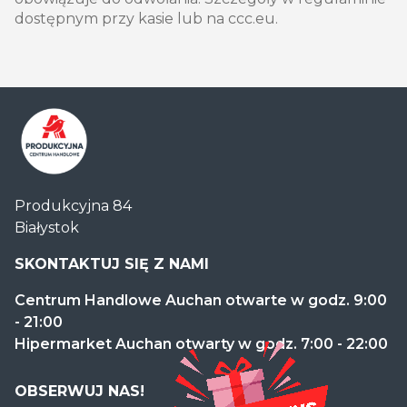
dostępnym przy kasie lub na ccc.eu.
Centrum
Produkcyjna 84
Handlowe
Białystok
Auchan
Produkcyjna
SKONTAKTUJ SIĘ Z NAMI
Centrum Handlowe Auchan otwarte w godz. 9:00
- 21:00
Hipermarket Auchan otwarty w godz. 7:00 - 22:00
OBSERWUJ NAS!