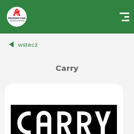
Centrum
Handlowe
wstecz
Auchan
Produkcyjna
Carry