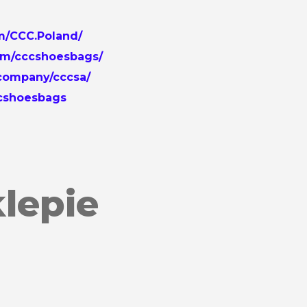
m/CCC.Poland/
om/cccshoesbags/
/company/cccsa/
ccshoesbags
lepie