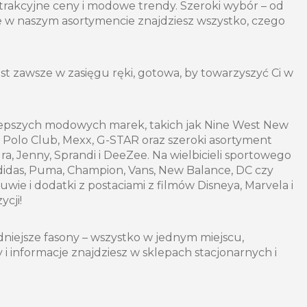
trakcyjne ceny i modowe trendy. Szeroki wybór – od
że w naszym asortymencie znajdziesz wszystko, czego
 zawsze w zasięgu ręki, gotowa, by towarzyszyć Ci w
jlepszych modowych marek, takich jak Nine West New
ls Polo Club, Mexx, G-STAR oraz szeroki asortyment
ra, Jenny, Sprandi i DeeZee. Na wielbicieli sportowego
didas, Puma, Champion, Vans, New Balance, DC czy
ie i dodatki z postaciami z filmów Disneya, Marvela i
ycji!
niejsze fasony – wszystko w jednym miejscu,
 i informacje znajdziesz w sklepach stacjonarnych i