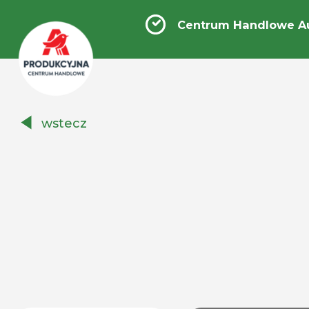
Centrum Handlowe A
Centrum
wstecz
Handlowe
Auchan
Produkcyjna