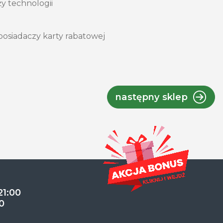
y technologii
posiadaczy karty rabatowej
następny sklep
21:00
0