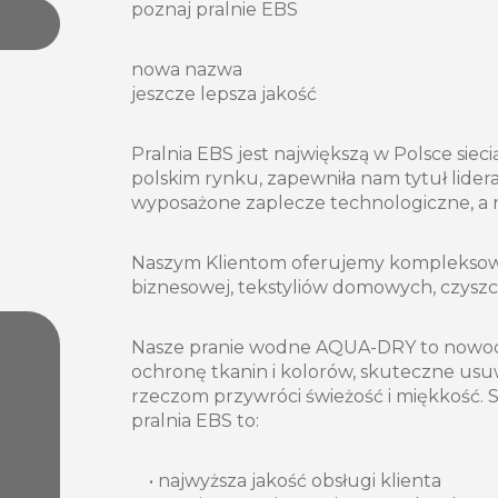
poznaj pralnie EBS
nowa nazwa
jeszcze lepsza jakość
Pralnia EBS jest największą w Polsce siec
polskim rynku, zapewniła nam tytuł lider
wyposażone zaplecze technologiczne, a na
Naszym Klientom oferujemy kompleksowy 
biznesowej, tekstyliów domowych, czysz
Nasze pranie wodne AQUA-DRY to nowocze
ochronę tkanin i kolorów, skuteczne us
rzeczom przywróci świeżość i miękkość. 
pralnia EBS to:
• najwyższa jakość obsługi klienta