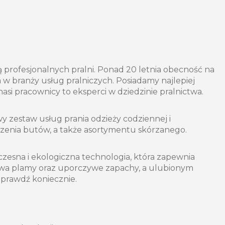
ią profesjonalnych pralni. Ponad 20 letnia obecność na
a w branży usług pralniczych. Posiadamy najlepiej
si pracownicy to eksperci w dziedzinie pralnictwa.
zestaw usług prania odzieży codziennej i
czenia butów, a także asortymentu skórzanego.
sna i ekologiczna technologia, która zapewnia
uwa plamy oraz uporczywe zapachy, a ulubionym
Sprawdź koniecznie.