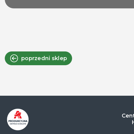
poprzedni sklep
Cent