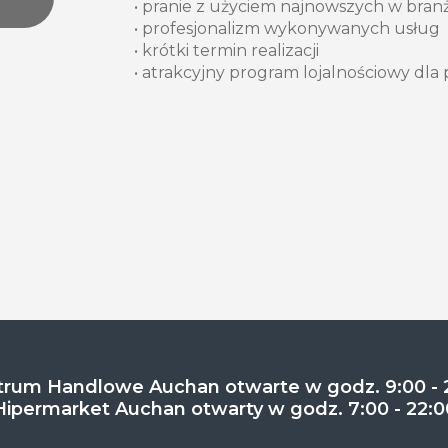
• pranie z użyciem najnowszych w branż
• profesjonalizm wykonywanych usług
• krótki termin realizacji
• atrakcyjny program lojalnościowy dla 
rum Handlowe Auchan otwarte w godz. 9:00 - 
Hipermarket Auchan otwarty w godz. 7:00 - 22:0