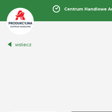
Centrum Handlowe A
Centrum
wstecz
Handlowe
Auchan
Produkcyjna