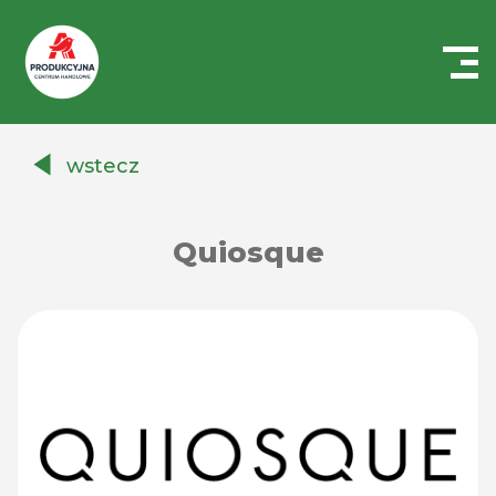
Centrum
Handlowe
wstecz
Auchan
Produkcyjna
Quiosque